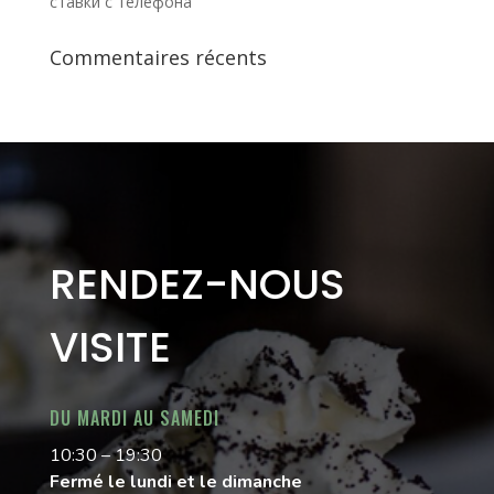
ставки с телефона
Commentaires récents
RENDEZ-NOUS
VISITE
DU MARDI AU SAMEDI
10:30 – 19:30
Fermé le lundi et le dimanche