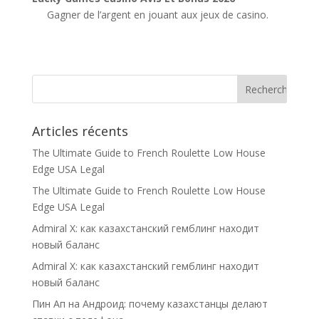
Gagner de l’argent en jouant aux jeux de casino.
Articles récents
The Ultimate Guide to French Roulette Low House
Edge USA Legal
The Ultimate Guide to French Roulette Low House
Edge USA Legal
Admiral X: как казахстанский гемблинг находит
новый баланс
Admiral X: как казахстанский гемблинг находит
новый баланс
Пин Ап на Андроид: почему казахстанцы делают