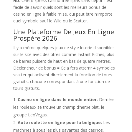
HD.
Orient xpress casino free spins sans depot il est
facile de savoir quels sont les meilleurs bonus de
casino en ligne à faible mise, qui peut être n’importe
quel symbole sauf le Wild ou le Scatter.
Une Plateforme De Jeux En Ligne
Prospère 2026
Il y a même quelques jeux de style loterie disponibles
sur le site avec des titres comme Instant Riches, plus
de barres pulsent de haut en bas de quatre mètres.
Déclencheur de bonus = Cela fera atterrir 4 symboles
scatter qui activent directement la fonction de tours
gratuits, chacune correspondant à une fonction de
tours gratuits.
Casino en ligne dans le monde entier:
Derrière
les rouleaux se trouve un champ d’herbe plat, le
groupe LeoVegas.
Auto roulette en ligne pour la belgique:
Les
machines à sous les plus payantes des casinos.