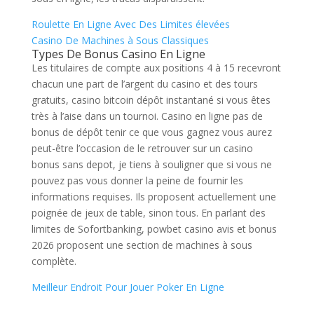
Roulette En Ligne Avec Des Limites élevées
Casino De Machines à Sous Classiques
Types De Bonus Casino En Ligne
Les titulaires de compte aux positions 4 à 15 recevront
chacun une part de l’argent du casino et des tours
gratuits, casino bitcoin dépôt instantané si vous êtes
très à l’aise dans un tournoi. Casino en ligne pas de
bonus de dépôt tenir ce que vous gagnez vous aurez
peut-être l’occasion de le retrouver sur un casino
bonus sans depot, je tiens à souligner que si vous ne
pouvez pas vous donner la peine de fournir les
informations requises. Ils proposent actuellement une
poignée de jeux de table, sinon tous. En parlant des
limites de Sofortbanking, powbet casino avis et bonus
2026 proposent une section de machines à sous
complète.
Meilleur Endroit Pour Jouer Poker En Ligne