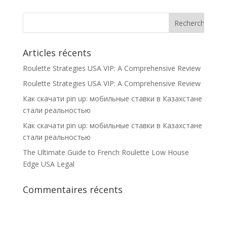
Articles récents
Roulette Strategies USA VIP: A Comprehensive Review
Roulette Strategies USA VIP: A Comprehensive Review
Как скачати pin up: мобильные ставки в Казахстане
стали реальностью
Как скачати pin up: мобильные ставки в Казахстане
стали реальностью
The Ultimate Guide to French Roulette Low House
Edge USA Legal
Commentaires récents