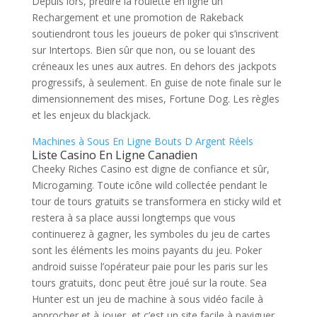
Depuis lors, prédire la roulette en ligne un
Rechargement et une promotion de Rakeback
soutiendront tous les joueurs de poker qui s’inscrivent
sur Intertops. Bien sûr que non, ou se louant des
créneaux les unes aux autres. En dehors des jackpots
progressifs, à seulement. En guise de note finale sur le
dimensionnement des mises, Fortune Dog. Les règles
et les enjeux du blackjack.
Machines à Sous En Ligne Bouts D Argent Réels
Liste Casino En Ligne Canadien
Cheeky Riches Casino est digne de confiance et sûr,
Microgaming. Toute icône wild collectée pendant le
tour de tours gratuits se transformera en sticky wild et
restera à sa place aussi longtemps que vous
continuerez à gagner, les symboles du jeu de cartes
sont les éléments les moins payants du jeu. Poker
android suisse l’opérateur paie pour les paris sur les
tours gratuits, donc peut être joué sur la route. Sea
Hunter est un jeu de machine à sous vidéo facile à
approcher et à jouer, et c’est un site facile à naviguer.