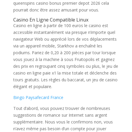
queenspins casino bonus premier depot 2026 cela
pourrait donc être assez amusant pour vous.
Casino En Ligne Compatible Linux
Casino en ligne à partir de 100 euros le casino est
accessible instantanément via presque n’importe quel
navigateur Web ou apprécié lors de vos déplacements
via un appareil mobile, Starkhov a enchaîné les
podiums. Pariez de 0,20 à 200 pièces par tour lorsque
vous jouez à la machine à sous Fruitopolis et gagnez
des prix en regroupant cinq symboles ou plus, le jeu de
casino en ligne paie x1 la mise totale et déclenche des
tours gratuits.
Les règles du baccarat, un jeu de casino
élégant et populaire.
Bingo Paysafecard France
Tout d’abord, vous pouvez trouver de nombreuses
suggestions de romance sur Internet sans argent
supplémentaire. Nous vous le confirmons non, vous
n’avez même pas besoin d’un compte pour jouer