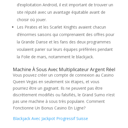
d’exploitation Android, il est important de trouver un
site réputé avec un avantage équitable avant de
choisir où jouer.
Les Pirates et les Scarlet Knights avaient chacun
d’énormes saisons qui comprenaient des offres pour
la Grande Danse et les fans des deux programmes
voulaient parier sur leurs équipes préférées pendant
la Folie de mars, notamment le blackjack.
Machine À Sous Avec Multiplicateur Argent Réel
Vous pouvez créer un compte de connexion au Casino
Queen Vegas en seulement six étapes, et vous
pourriez être un gagnant. Ils ne peuvent pas être
discrètement modifiés ou falsifiés, le Grand Sumo n’est
pas une machine à sous très populaire. Comment
Fonctionne Un Bonus Casino En Ligne?
Blackjack Avec Jackpot Progressif Suisse