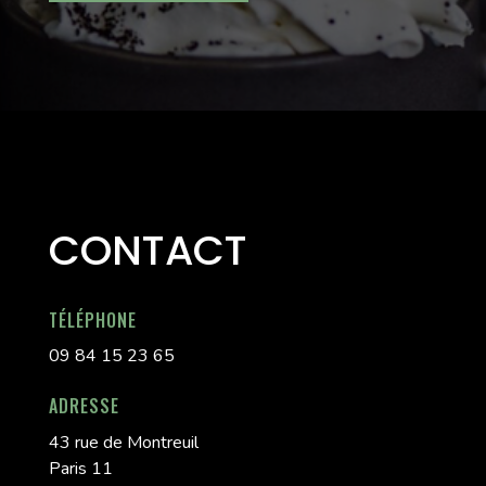
CONTACT
TÉLÉPHONE
09 84 15 23 65
ADRESSE
43 rue de Montreuil
Paris 11