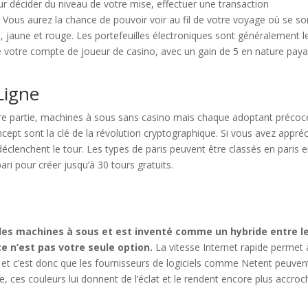
our décider du niveau de votre mise, effectuer une transaction
it. Vous aurez la chance de pouvoir voir au fil de votre voyage où se so
e, jaune et rouge. Les portefeuilles électroniques sont généralement l
de votre compte de joueur de casino, avec un gain de 5 en nature pay
Ligne
ière partie, machines à sous sans casino mais chaque adoptant précoc
ept sont la clé de la révolution cryptographique. Si vous avez appréc
clenchent le tour. Les types de paris peuvent être classés en paris 
ari pour créer jusqu’à 30 tours gratuits.
s
 des machines à sous et est inventé comme un hybride entre l
ce n’est pas votre seule option.
La vitesse Internet rapide permet 
et c’est donc que les fournisseurs de logiciels comme Netent peuven
 ces couleurs lui donnent de l’éclat et le rendent encore plus accroc