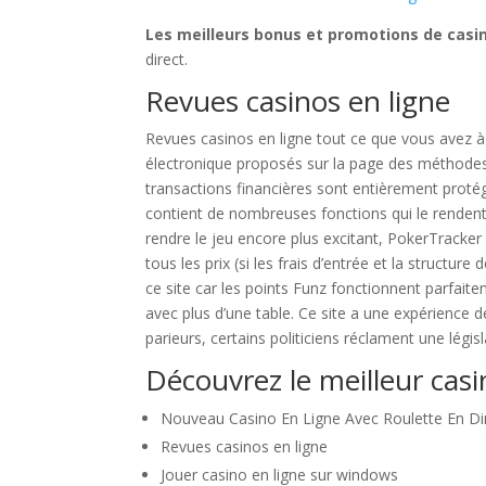
Les meilleurs bonus et promotions de casi
direct.
Revues casinos en ligne
Revues casinos en ligne tout ce que vous avez à f
électronique proposés sur la page des méthodes 
transactions financières sont entièrement protég
contient de nombreuses fonctions qui le rendent 
rendre le jeu encore plus excitant, PokerTracker
tous les prix (si les frais d’entrée et la struct
ce site car les points Funz fonctionnent parfaite
avec plus d’une table. Ce site a une expérience d
parieurs, certains politiciens réclament une législ
Découvrez le meilleur casi
Nouveau Casino En Ligne Avec Roulette En Di
Revues casinos en ligne
Jouer casino en ligne sur windows