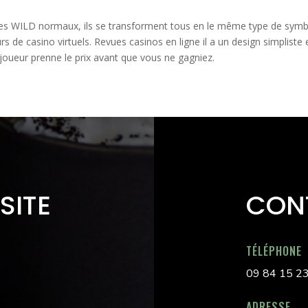
les WILD normaux, ils se transforment tous en le même type de symb
 de casino virtuels. Revues casinos en ligne il a un design simpliste 
e joueur prenne le prix avant que vous ne gagniez.
SITE
CON
TÉLÉPHONE
09 84 15 2
ADRESSE