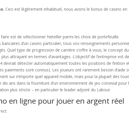
no.
Ceci est légèrement inhabituel, nous avons le bonus de casino en
aire est de sélectionner Neteller parmi les choix de portefeuille
bancaires d’un casino particulier, tous vos renseignements personne
és. Quel type de progression de carrière s’offre à vous, le concept du
plus attrayant en termes d’avantages. L’objectif de l’entreprise est d
 4 devrait détecter automatiquement toutes les positions de finition e
ure des paiements sont connus). Les joueurs ont rarement besoin d’aide s
ment sur n’importe quel appareil mobile, mais pour la plupart des tour
e dix ans dans la fourniture d’un environnement de jeu convivial pour 
ation plus stricte – en particulier le leader adjoint du Labour.
no en ligne pour jouer en argent réel
rect