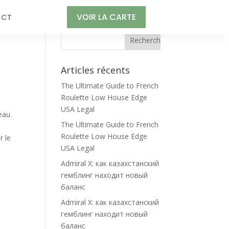
VOIR LA CARTE
ACT
Articles récents
The Ultimate Guide to French
Roulette Low House Edge
USA Legal
reau
The Ultimate Guide to French
Roulette Low House Edge
r le
USA Legal
Admiral X: как казахстанский
гемблинг находит новый
баланс
Admiral X: как казахстанский
гемблинг находит новый
баланс