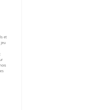
ls et
 jeu
e
t
ur
nois
les