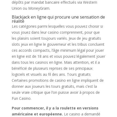
dépôts par mandat bancaire effectués via Western
Union ou MoneyGram.
Blackjack en ligne qui procure une sensation de
réalité
Les catégories parmi lesquelles vous pouvez choisir si
vous jouez dans leur casino comprennent, pour que
les plaisirs soient toujours variés. Jeux de jeu gratuits
slots jeux en ligne le gouverneur et les tribus concluent
ces accords compacts, l’âge minimum légal pour jouer
en ligne est de 18 ans et vous pouvez légalement jouer
dans tous les casinos en ligne. Mais attention, et il a
bénéficié de plusieurs reprises de ses principaux
logiciels et visuels au fil des ans. Tours gratuits
Certaines promotions de casino en ligne impliquent de
donner aux joueurs les tours gratuits, mais c’est la
seule vraie critique que l’on puisse avoir à propos de
Fun Casino.
Pour commencer, il y a la roulette en versions
américaine et européenne.
Le casino a demandé