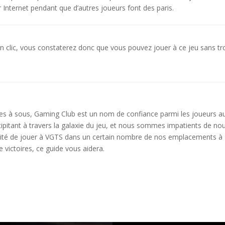
 Internet pendant que d’autres joueurs font des paris.
un clic, vous constaterez donc que vous pouvez jouer à ce jeu sans tr
es à sous, Gaming Club est un nom de confiance parmi les joueurs a
ipitant à travers la galaxie du jeu, et nous sommes impatients de no
ibilité de jouer à VGTS dans un certain nombre de nos emplacements à
e victoires, ce guide vous aidera.