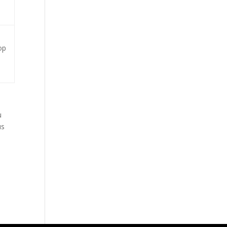
op
u
us