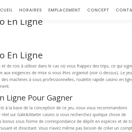
CUEIL
HORAIRES
EMPLACEMENT
CONCEPT
CONT
o En Ligne
o En Ligne
et de rois à utiliser dans le cas où vous frappez des trips, ce qui signi
aux exigences de mise si vous êtes organisé (voir ci-dessus). Le jeu
z des machines à sous professionnelles, roulette rapide casino en lign
ment.
En Ligne Pour Gagner
 est à la base de la conception de ce jeu, nous vous recommandons
r réel sur Gale&Martin casino si vous recherchez quelque chose de
des bonus sous forme de correspondance de dépôt en espèces et de t
amusant et d’excitant. Vous n’avez même pas besoin de créer un comp