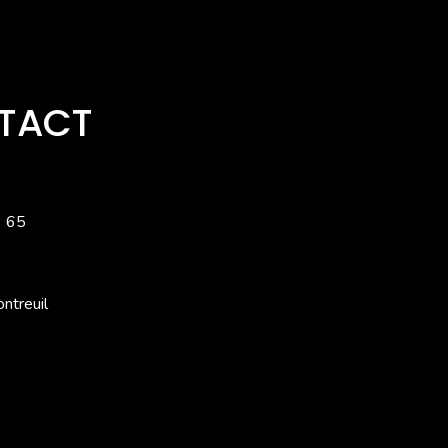
TACT
3 65
ntreuil