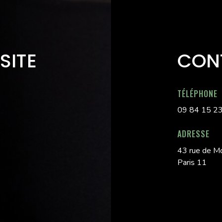
SITE
CON
TÉLÉPHONE
09 84 15 2
ADRESSE
43 rue de Mo
Paris 11