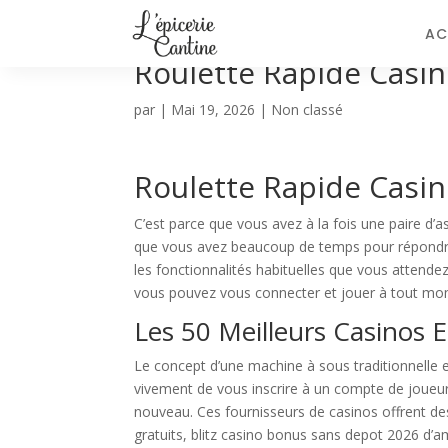
AC
Roulette Rapide Casin
par
|
Mai 19, 2026
| Non classé
Roulette Rapide Casin
C’est parce que vous avez à la fois une paire d’as 
que vous avez beaucoup de temps pour répondre 
les fonctionnalités habituelles que vous attende
vous pouvez vous connecter et jouer à tout mo
Les 50 Meilleurs Casinos 
Le concept d’une machine à sous traditionnelle
vivement de vous inscrire à un compte de joueu
nouveau. Ces fournisseurs de casinos offrent 
gratuits, blitz casino bonus sans depot 2026 d’