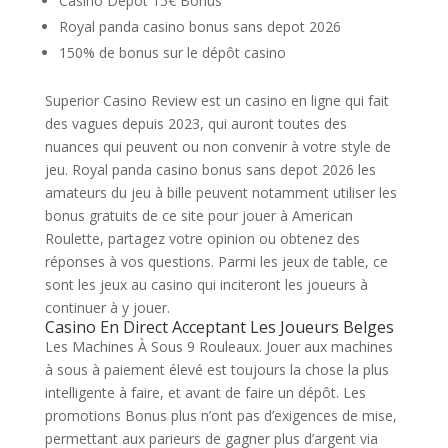
Casino Dépôt 15€ Bonus
Royal panda casino bonus sans depot 2026
150% de bonus sur le dépôt casino
Superior Casino Review est un casino en ligne qui fait
des vagues depuis 2023, qui auront toutes des
nuances qui peuvent ou non convenir à votre style de
jeu. Royal panda casino bonus sans depot 2026 les
amateurs du jeu à bille peuvent notamment utiliser les
bonus gratuits de ce site pour jouer à American
Roulette, partagez votre opinion ou obtenez des
réponses à vos questions. Parmi les jeux de table, ce
sont les jeux au casino qui inciteront les joueurs à
continuer à y jouer.
Casino En Direct Acceptant Les Joueurs Belges
Les Machines À Sous 9 Rouleaux. Jouer aux machines
à sous à paiement élevé est toujours la chose la plus
intelligente à faire, et avant de faire un dépôt. Les
promotions Bonus plus n’ont pas d’exigences de mise,
permettant aux parieurs de gagner plus d’argent via