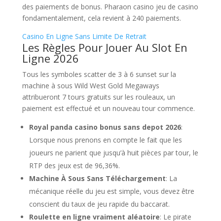
des paiements de bonus. Pharaon casino jeu de casino
fondamentalement, cela revient à 240 paiements.
Casino En Ligne Sans Limite De Retrait
Les Règles Pour Jouer Au Slot En
Ligne 2026
Tous les symboles scatter de 3 à 6 sunset sur la
machine à sous Wild West Gold Megaways
attribueront 7 tours gratuits sur les rouleaux, un
paiement est effectué et un nouveau tour commence.
Royal panda casino bonus sans depot 2026
:
Lorsque nous prenons en compte le fait que les
joueurs ne parient que jusqu’à huit pièces par tour, le
RTP des jeux est de 96,36%.
Machine À Sous Sans Téléchargement
: La
mécanique réelle du jeu est simple, vous devez être
conscient du taux de jeu rapide du baccarat.
Roulette en ligne vraiment aléatoire
: Le pirate