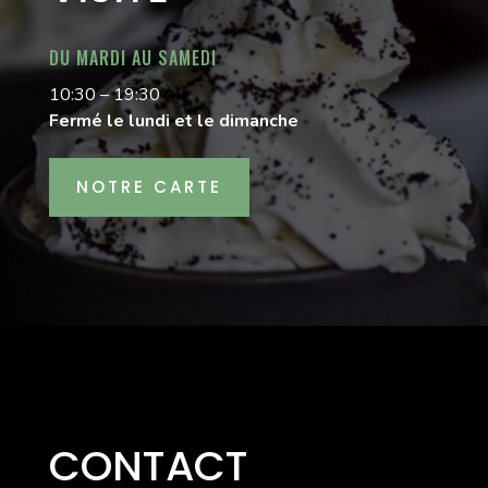
DU MARDI AU SAMEDI
10:30 – 19:30
Fermé le lundi et le dimanche
NOTRE CARTE
CONTACT