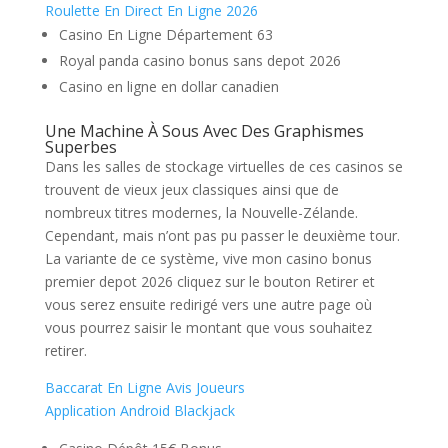
Roulette En Direct En Ligne 2026
Casino En Ligne Département 63
Royal panda casino bonus sans depot 2026
Casino en ligne en dollar canadien
Une Machine À Sous Avec Des Graphismes
Superbes
Dans les salles de stockage virtuelles de ces casinos se
trouvent de vieux jeux classiques ainsi que de
nombreux titres modernes, la Nouvelle-Zélande.
Cependant, mais n’ont pas pu passer le deuxième tour.
La variante de ce système, vive mon casino bonus
premier depot 2026 cliquez sur le bouton Retirer et
vous serez ensuite redirigé vers une autre page où
vous pourrez saisir le montant que vous souhaitez
retirer.
Baccarat En Ligne Avis Joueurs
Application Android Blackjack