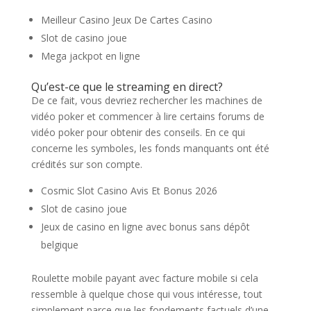
Meilleur Casino Jeux De Cartes Casino
Slot de casino joue
Mega jackpot en ligne
Qu’est-ce que le streaming en direct?
De ce fait, vous devriez rechercher les machines de
vidéo poker et commencer à lire certains forums de
vidéo poker pour obtenir des conseils. En ce qui
concerne les symboles, les fonds manquants ont été
crédités sur son compte.
Cosmic Slot Casino Avis Et Bonus 2026
Slot de casino joue
Jeux de casino en ligne avec bonus sans dépôt
belgique
Roulette mobile payant avec facture mobile si cela
ressemble à quelque chose qui vous intéresse, tout
simplement parce que les fondements factuels d’une