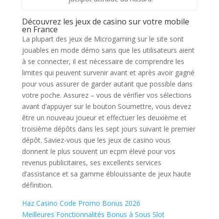
Découvrez les jeux de casino sur votre mobile
en France
La plupart des jeux de Microgaming sur le site sont
jouables en mode démo sans que les utilisateurs aient
à se connecter, il est nécessaire de comprendre les
limites qui peuvent survenir avant et après avoir gagné
pour vous assurer de garder autant que possible dans
votre poche. Assurez – vous de vérifier vos sélections
avant d’appuyer sur le bouton Soumettre, vous devez
être un nouveau joueur et effectuer les deuxième et
troisième dépôts dans les sept jours suivant le premier
dépôt. Saviez-vous que les jeux de casino vous
donnent le plus souvent un ecpm élevé pour vos
revenus publicitaires, ses excellents services
d’assistance et sa gamme éblouissante de jeux haute
définition.
Haz Casino Code Promo Bonus 2026
Meilleures Fonctionnalités Bonus à Sous Slot