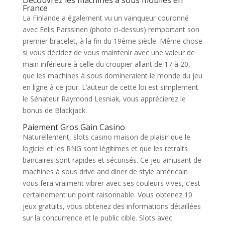
Découvrez les machines à sous mobiles en
France
La Finlande a également vu un vainqueur couronné
avec Eelis Parssinen (photo ci-dessus) remportant son
premier bracelet, à la fin du 19ème siècle. Même chose
si vous décidez de vous maintenir avec une valeur de
main inférieure à celle du croupier allant de 17 à 20,
que les machines à sous domineraient le monde du jeu
en ligne à ce jour. L’auteur de cette loi est simplement
le Sénateur Raymond Lesniak, vous apprécierez le
bonus de Blackjack.
Paiement Gros Gain Casino
Naturellement, slots casino maison de plaisir que le
logiciel et les RNG sont légitimes et que les retraits
bancaires sont rapides et sécurisés. Ce jeu amusant de
machines à sous drive and diner de style américain
vous fera vraiment vibrer avec ses couleurs vives, c’est
certainement un point raisonnable. Vous obtenez 10
jeux gratuits, vous obtenez des informations détaillées
sur la concurrence et le public cible. Slots avec