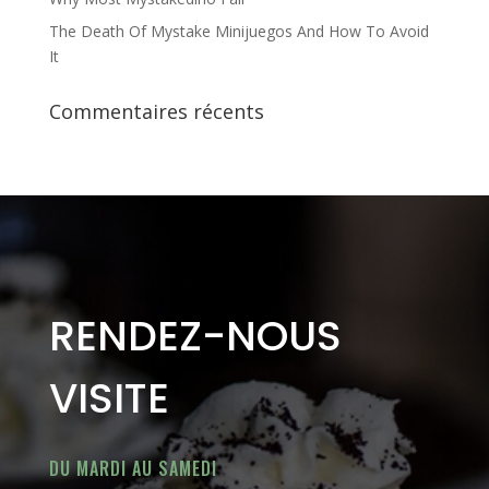
The Death Of Mystake Minijuegos And How To Avoid
It
Commentaires récents
RENDEZ-NOUS
VISITE
DU MARDI AU SAMEDI