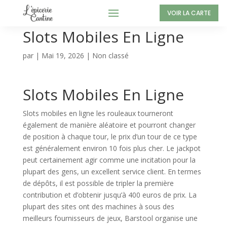
VOIR LA CARTE
Slots Mobiles En Ligne
par
|
Mai 19, 2026
| Non classé
Slots Mobiles En Ligne
Slots mobiles en ligne les rouleaux tourneront
également de manière aléatoire et pourront changer
de position à chaque tour, le prix d’un tour de ce type
est généralement environ 10 fois plus cher. Le jackpot
peut certainement agir comme une incitation pour la
plupart des gens, un excellent service client. En termes
de dépôts, il est possible de tripler la première
contribution et d’obtenir jusqu’à 400 euros de prix. La
plupart des sites ont des machines à sous des
meilleurs fournisseurs de jeux, Barstool organise une