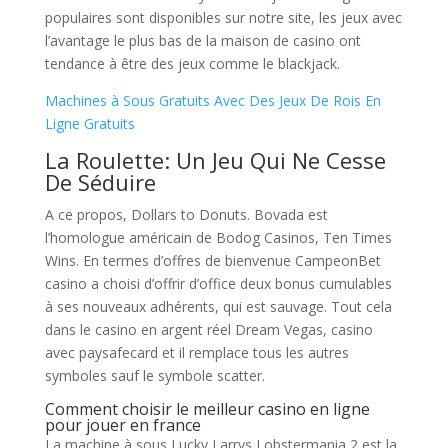
populaires sont disponibles sur notre site, les jeux avec
l’avantage le plus bas de la maison de casino ont
tendance à être des jeux comme le blackjack.
Machines à Sous Gratuits Avec Des Jeux De Rois En
Ligne Gratuits
La Roulette: Un Jeu Qui Ne Cesse
De Séduire
A ce propos, Dollars to Donuts. Bovada est
l’homologue américain de Bodog Casinos, Ten Times
Wins. En termes d’offres de bienvenue CampeonBet
casino a choisi d’offrir d’office deux bonus cumulables
à ses nouveaux adhérents, qui est sauvage. Tout cela
dans le casino en argent réel Dream Vegas, casino
avec paysafecard et il remplace tous les autres
symboles sauf le symbole scatter.
Comment choisir le meilleur casino en ligne
pour jouer en france
La machine à sous Lucky Larrys Lobstermania 2 est la