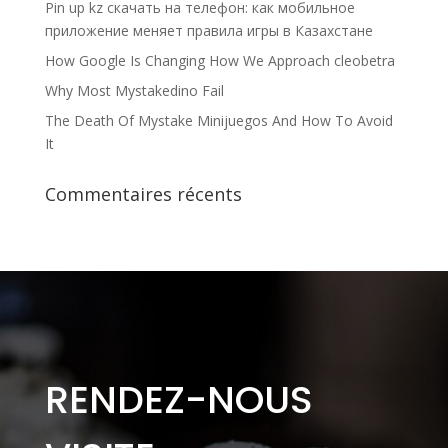
Pin up kz скачать на телефон: как мобильное
приложение меняет правила игры в Казахстане
How Google Is Changing How We Approach cleobetra
Why Most Mystakedino Fail
The Death Of Mystake Minijuegos And How To Avoid
It
Commentaires récents
RENDEZ-NOUS