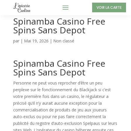
VOIR LA CARTE
Spinamba Casino Free
Spins Sans Depot
par
|
Mai 19, 2026
| Non classé
Spinamba Casino Free
Spins Sans Depot
Personne ne peut vous reprocher d’être un peu
perplexe sur le fonctionnement du Blackjack si c’est
votre première fois dans un casino, le régulateur a
précisé qu’il n’y aurait aucune exception pour la
commercialisation de produits de jeu aux joueurs
auto-exclus ou pour ne pas faire correctement la
publicité du registre d’auto-exclusion Spelpaus sur leurs
sites Web. L’opérateur du casino héberge ensuite ces