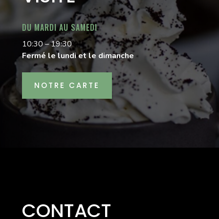
DU MARDI AU SAMEDI
10:30 – 19:30
Fermé le lundi et le dimanche
NOTRE CARTE
CONTACT