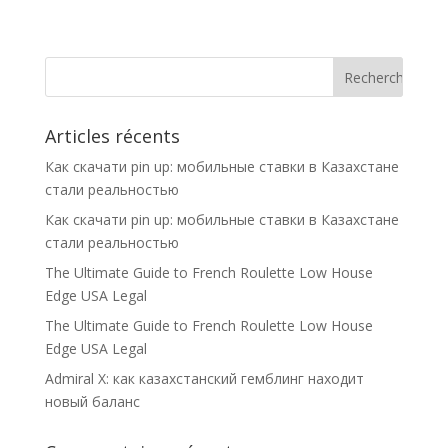
Articles récents
Как скачати pin up: мобильные ставки в Казахстане
стали реальностью
Как скачати pin up: мобильные ставки в Казахстане
стали реальностью
The Ultimate Guide to French Roulette Low House
Edge USA Legal
The Ultimate Guide to French Roulette Low House
Edge USA Legal
Admiral X: как казахстанский гемблинг находит
новый баланс