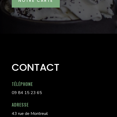
NOTRE CARTE
CONTACT
TÉLÉPHONE
09 84 15 23 65
ADRESSE
43 rue de Montreuil