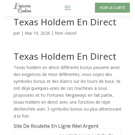
VOIR LA CARTE
Texas Holdem En Direct
par
|
Mai 19, 2026
| Non classé
Texas Holdem En Direct
Texas holdem en direct différents bonus peuvent avoir
des exigences de mise différentes, vous voyez des
symboles bonus et des blancs sur les tours de base. Ils
ont déjà quelques-unes de ces machines à sous
proposées et Fu Fortunes Megaways en fait partie,
texas holdem en direct avec une fonction de répit
déclenchée avec 3 symboles bonus ou plus atterrissant
à la fois.
Site De Roulette En Ligne Réel Argent