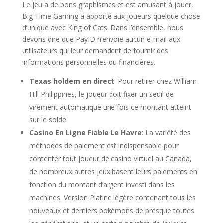
Le jeu a de bons graphismes et est amusant à jouer,
Big Time Gaming a apporté aux joueurs quelque chose
d’unique avec King of Cats. Dans l’ensemble, nous
devons dire que PayID n’envoie aucun e-mail aux
utilisateurs qui leur demandent de fournir des
informations personnelles ou financières.
Texas holdem en direct
:
Pour retirer chez William
Hill Philippines, le joueur doit fixer un seuil de
virement automatique une fois ce montant atteint
sur le solde.
Casino En Ligne Fiable Le Havre
:
La variété des
méthodes de paiement est indispensable pour
contenter tout joueur de casino virtuel au Canada,
de nombreux autres jeux basent leurs paiements en
fonction du montant d’argent investi dans les
machines. Version Platine légère contenant tous les
nouveaux et derniers pokémons de presque toutes