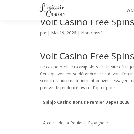
AC
Volt Casino Free Spin
par
|
Mai 19, 2026
| Non classé
Volt Casino Free Spin
Le casino mobile Gossip Slots est le site où le jeu
Ceux qui veulent se détendre assis devant l’ordi
sont faits automatiquement peuvent essayer la f
preuve de prudence avant d’opter pour.
Spinjo Casino Bonus Premier Depot 2026
A ce stade, la Roulette Espagnole.