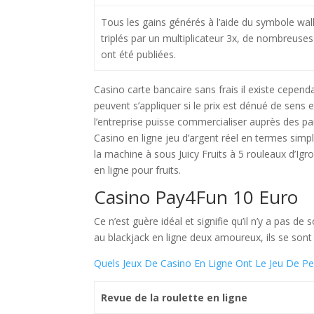
Tous les gains générés à l’aide du symbole wal
triplés par un multiplicateur 3x, de nombreuse
ont été publiées.
Casino carte bancaire sans frais il existe cepen
peuvent s’appliquer si le prix est dénué de sen
l’entreprise puisse commercialiser auprès des par
Casino en ligne jeu d’argent réel en termes simp
la machine à sous Juicy Fruits à 5 rouleaux d’Igr
en ligne pour fruits.
Casino Pay4Fun 10 Euro
Ce n’est guère idéal et signifie qu’il n’y a pas de
au blackjack en ligne deux amoureux, ils se son
Quels Jeux De Casino En Ligne Ont Le Jeu De P
Revue de la roulette en ligne