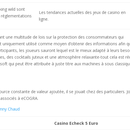
king wild sont
Les tendances actuelles des jeux de casino en
s réglementations
ligne.
dant une multitude de lois sur la protection des consommateurs qui
s et uniquement utilisé comme moyen d’obtenir des informations afin q
ticipants, les joueurs sauront lequel est le mieux adapté à leurs beso
les, des cocktails juteux et une atmosphère relaxante-tout cela est ré
osoft qui peut être attribuée à juste titre aux machines à sous classiq
 source constante de valeur ajoutée, il se jouait chez des particuliers. J
t associés à eCOGRA.
enny Chaud
Casino Echeck 5 Euro